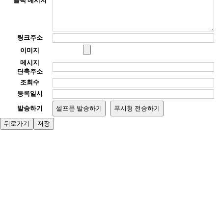
콜백 메시지
링크주소
이미지
메시지
단축주소
조회수
등록일시
발송하기
셀프폰 발송하기
푸시형 전송하기
뒤로가기
저장