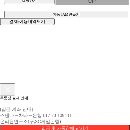
결제하기
자동 IAM만들기
결제/이용내역보기
무통장 결제 안내
[입금 계좌 안내]
스텐다드차타드은행 617-20-109431
온리원연구소(구,SC제일은행)
입금 후 카톡창에 남기기