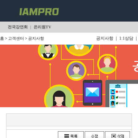
전국강연회
|
온리원TV
홈
>
고객센터
>
공지사항
공지사항
|
1:1상담
|